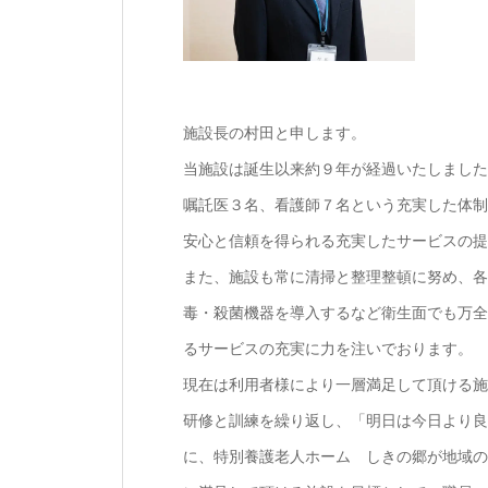
施設長の村田と申します。
当施設は誕生以来約９年が経過いたしました
嘱託医３名、看護師７名という充実した体制
安心と信頼を得られる充実したサービスの提
また、施設も常に清掃と整理整頓に努め、各
毒・殺菌機器を導入するなど衛生面でも万全
るサービスの充実に力を注いでおります。
現在は利用者様により一層満足して頂ける施
研修と訓練を繰り返し、「明日は今日より良
に、特別養護老人ホーム しきの郷が地域の