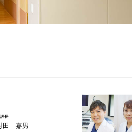
施設長
村田 嘉男