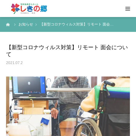
ーム
お知らせ
【新型コロナウィルス対策】リモート 面会…
しきの郷について
ご利用のご案内
【新型コロナウィルス対策】リモート 面会につい
て
設備のご紹介
2021.07.2
リクルート